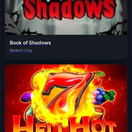
Book of Shadows
Nolimit City