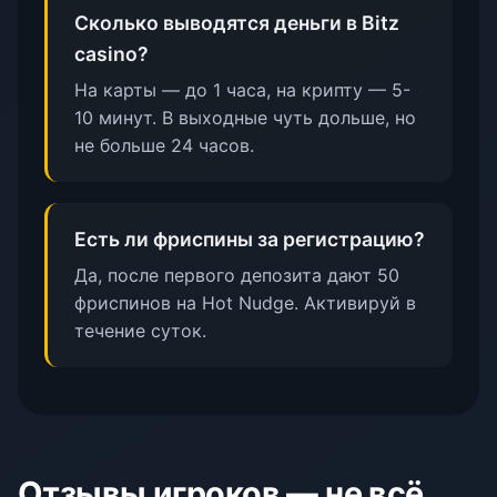
Сколько выводятся деньги в Bitz
casino?
На карты — до 1 часа, на крипту — 5-
10 минут. В выходные чуть дольше, но
не больше 24 часов.
Есть ли фриспины за регистрацию?
Да, после первого депозита дают 50
фриспинов на Hot Nudge. Активируй в
течение суток.
Отзывы игроков — не всё