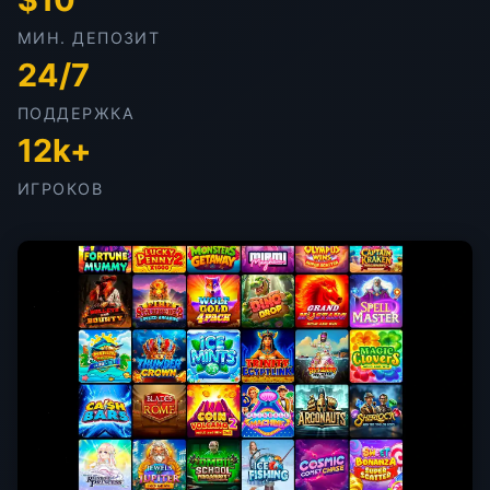
МИН. ДЕПОЗИТ
24/7
ПОДДЕРЖКА
12k+
ИГРОКОВ